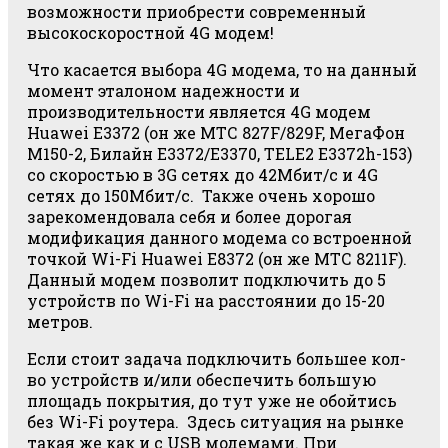
возможности приобрести современный
высокоскоростной 4G модем!
Что касается выбора 4G модема, то на данный
момент эталоном надежности и
производительности является 4G модем
Huawei E3372 (он же МТС 827F/829F, МегаФон
M150-2, Билайн E3372/E3370, TELE2 E3372h-153)
со скоростью в 3G сетях до 42Мбит/с и 4G
сетях до 150Мбит/с. Также очень хорошо
зарекомендовала себя и более дорогая
модификация данного модема со встроенной
точкой Wi-Fi Huawei E8372 (он же МТС 8211F).
Данный модем позволит подключить до 5
устройств по Wi-Fi на расстоянии до 15-20
метров.
Если стоит задача подключить большее кол-
во устройств и/или обеспечить большую
площадь покрытия, до тут уже не обойтись
без Wi-Fi роутера. Здесь ситуация на рынке
такая же как и с USB модемами. При