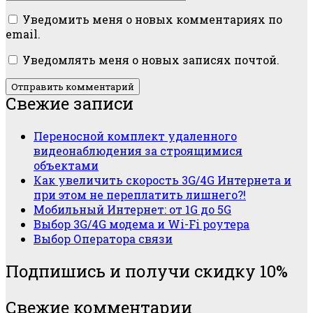
сайт
Уведомить меня о новых комментариях по
email.
Уведомлять меня о новых записях почтой.
Главная
Свежие записи
боковая
Переносной комплект удаленного
колонка
видеонаблюдения за строящимися
объектами
Как увеличить скорость 3G/4G Интернета и
при этом не переплатить лишнего?!
Мобильный Интернет: от 1G до 5G
Выбор 3G/4G модема и Wi-Fi роутера
Выбор Оператора связи
Подпишись и получи скидку 10%
Свежие комментарии