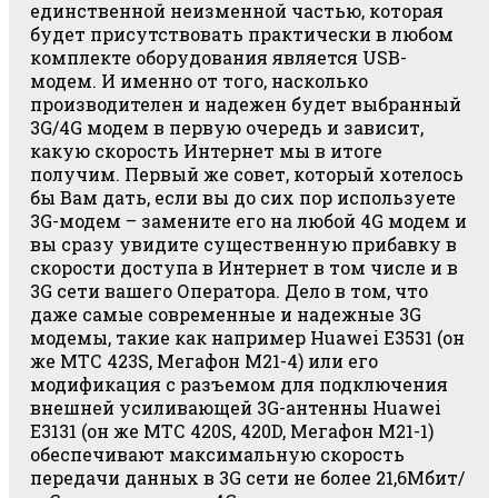
единственной неизменной частью, которая
будет присутствовать практически в любом
комплекте оборудования является USB-
модем. И именно от того, насколько
производителен и надежен будет выбранный
3G/4G модем в первую очередь и зависит,
какую скорость Интернет мы в итоге
получим. Первый же совет, который хотелось
бы Вам дать, если вы до сих пор используете
3G-модем – замените его на любой 4G модем и
вы сразу увидите существенную прибавку в
скорости доступа в Интернет в том числе и в
3G сети вашего Оператора. Дело в том, что
даже самые современные и надежные 3G
модемы, такие как например Huawei E3531 (он
же МТС 423S, Мегафон M21-4) или его
модификация с разъемом для подключения
внешней усиливающей 3G-антенны Huawei
E3131 (он же МТС 420S, 420D, Мегафон М21-1)
обеспечивают максимальную скорость
передачи данных в 3G сети не более 21,6Мбит/