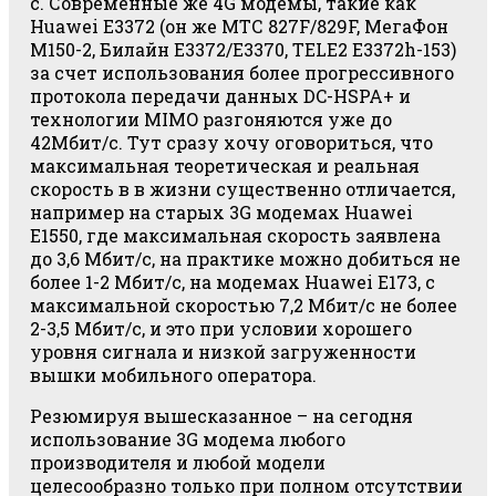
с. Современные же 4G модемы, такие как
Huawei E3372 (он же МТС 827F/829F, МегаФон
M150-2, Билайн E3372/E3370, TELE2 E3372h-153)
за счет использования более прогрессивного
протокола передачи данных DC-HSPA+ и
технологии MIMO разгоняются уже до
42Мбит/с. Тут сразу хочу оговориться, что
максимальная теоретическая и реальная
скорость в в жизни существенно отличается,
например на старых 3G модемах Huawei
E1550, где максимальная скорость заявлена
до 3,6 Мбит/с, на практике можно добиться не
более 1-2 Мбит/с, на модемах Huawei E173, с
максимальной скоростью 7,2 Мбит/с не более
2-3,5 Мбит/с, и это при условии хорошего
уровня сигнала и низкой загруженности
вышки мобильного оператора.
Резюмируя вышесказанное – на сегодня
использование 3G модема любого
производителя и любой модели
целесообразно только при полном отсутствии