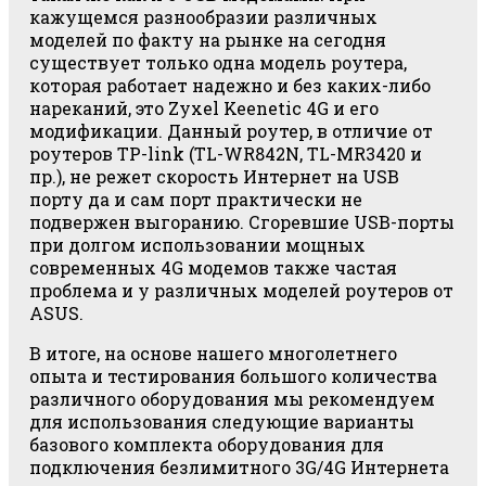
кажущемся разнообразии различных
моделей по факту на рынке на сегодня
существует только одна модель роутера,
которая работает надежно и без каких-либо
нареканий, это Zyxel Keenetic 4G и его
модификации. Данный роутер, в отличие от
роутеров TP-link (TL-WR842N, TL-MR3420 и
пр.), не режет скорость Интернет на USB
порту да и сам порт практически не
подвержен выгоранию. Сгоревшие USB-порты
при долгом использовании мощных
современных 4G модемов также частая
проблема и у различных моделей роутеров от
ASUS.
В итоге, на основе нашего многолетнего
опыта и тестирования большого количества
различного оборудования мы рекомендуем
для использования следующие варианты
базового комплекта оборудования для
подключения безлимитного 3G/4G Интернета