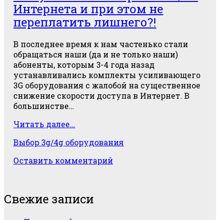
Интернета и при этом не
mimo
переплатить лишнего?!
unibox</span>
В последнее время к нам частенько стали
обращаться наши (да и не только наши)
абоненты, которым 3-4 года назад
устанавливались комплекты усиливающего
3G оборудования с жалобой на существенное
снижение скорости доступа в Интернет. В
большинстве…
Как
Читать далее…
увеличить
Выбор 3g/4g оборудования
скорость
3G/4G
Оставить комментарий
Интернета
и
при
Главная
этом
Свежие записи
не
боковая
переплатить