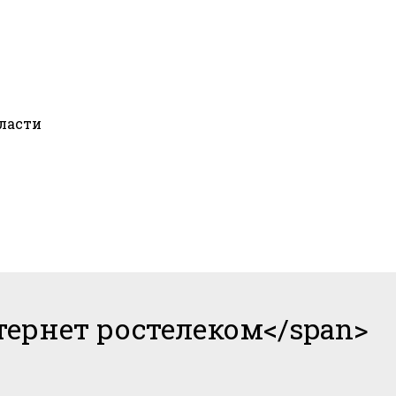
ласти
ернет ростелеком</span>