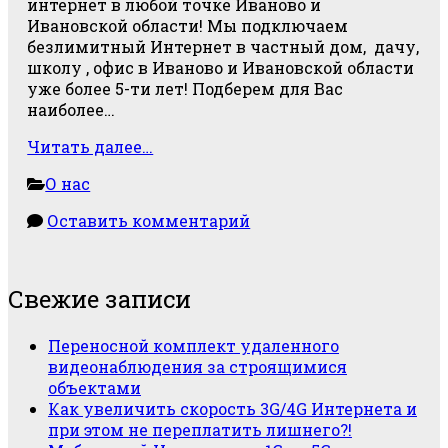
интернет в любой точке Иваново и
Ивановской области! Мы подключаем
безлимитный Интернет в частный дом, дачу,
школу , офис в Иваново и Ивановской области
уже более 5-ти лет! Подберем для Вас
наиболее…
Безлимитный
Читать далее…
3G/4G
О нас
Интернет
в
Оставить комментарий
Иваново
и
Ивановской
Главная
области
Свежие записи
боковая
Переносной комплект удаленного
колонка
видеонаблюдения за строящимися
объектами
Как увеличить скорость 3G/4G Интернета и
при этом не переплатить лишнего?!